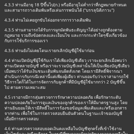
4.3.3 ท่านมีอายุ 18 ปีขึ้นไป(ก.) หรือมีอายุไม่ต่ำกว่าที่กฎหมายกำหนด
และสามารถวางเดิมพันหรือเล่นการพนันได้ (“บรรลุนิติภาวะ”)
4.3.4 ท่านไม่เคยถูกขับไล่ออกจากการวางเดิมพัน
4.3.5 ท่านสามารถได้รับการผูกมัดพันธะสัญญาได้อย่างถูกต้องตาม
กฎหมาย รวมถึงข้อตกลงและเงื่อนไข และการกระทำใดๆซึ่งเกี่ยวข้อง
กับการใช้บริการของเรา
4.3.6 ท่านยังไม่เคยโดนเรายกเลิกบัญชีผู้ใช้มาก่อน
4.4 ท่านเปิดบัญชีผู้ใช้กับเราได้เพียงบัญชีเดียว เราจะยกเลิกเมื่อพบว่า
ท่านเปิดหลายบัญชี หรือเราจะรวมบัญชีเหล่านั้นให้เป็นเพียงบัญชีเดียว
เมื่อพบว่าได้รับเงินชนะเดิมพันจนผิดสังเกต โดยเรามีสิทธิ์พิจารณา
ดำเนินการกับกรณีเหล่านี้แต่เพียงผู้เดียว ท่านยอมรับว่าเราสามารถใช้
วิธีการใดก็ได้ในการจัดการกับลูกค้าที่มีบัญชีผู้ใช้มากกว่า 2 บัญชีขึ้น
ไป ตามความเหมาะสม
4.5 เราอาจมีการสุ่มตรวจการรักษาความปลอดภัย เพื่อรักษาระดับ
ความปลอดภัยในการดูแลเงินของลูกค้าของเราให้มีมาตรฐานสูง โดย
ท่านยินยอมให้เรามีสิทธิ์ในการร้องขอข้อมูลเพิ่มเติมและ/หรือเอกสาร
จากท่าน เพื่อใช้ในการตรวจสอบยืนยันตัวตนในฐานะเจ้าของบัญชี
เมื่อมีการตรวจสอบ
4.6 ท่านควรตรวจสอบยอดเงินคงเหลือในบัญชีทุกครั้งที่เข้าใช้งาน
เว็บไซต์และ/หรือบริการ ในกรณีที่พบความผิดปกติของยอดคงเหลือใน