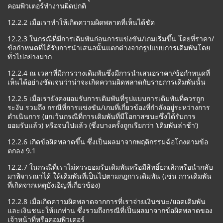
คอมพิวเตอร์ทำงานผิดปกติ
12.2.2 เมื่อเราทำให้เกิดความผิดพลาดที่เห็นได้ชัด
12.2.3 ในกรณีที่มีการเดิมพันก่อนการแข่งขัน/เกมเริ่มขึ้น โดยที่ราคา/
ข้อกำหนดที่ได้รับการนำเสนอนั้นแตกต่างจากรูปแบบการเดิมพันโดย
ทั่วไปอย่างมาก
12.2.4 ณ เวลาที่มีการวางเดิมพันซึ่งมีการนำเสนอราคา/ข้อกำหนดที่
เห็นได้อย่างชัดเจนว่าน่าจะเกิดความผิดพลาดกับรายการเดิมพันนั้น
12.2.5 เมื่อเรายังคงยอมรับการเดิมพันที่รูปแบบการเดิมพันที่ควรถูก
ระงับ รวมถึง กรณีที่การแข่งขัน/เกมที่เกี่ยวข้องที่กำลังอยู่ระหว่างการ
ดำเนินการ (ยกเว้นกรณีที่การเดิมพันที่มีโอกาสชนะซึ่งได้รับการ
ยอมรับแล้ว) หรือจบไปแล้ว (ซึ่งบางครั้งถูกเรียกว่า ‘เดิมพันล่าช้า’)
12.2.6 เกิดข้อผิดพลาดขึ้น ซึ่งเป็นผลมาจากพฤติกรรมฉ้อโกงตามข้อ
ตกลง 9.1
12.2.7 ในกรณีที่เราไม่ควรยอมรับเดิมพันหรือมีสิทธิ์ยกเลิกหรือนำกลับ
มาพิจารณาได้ ให้เดิมพันที่เป็นไปตามกฎการเดิมพัน (เช่น การเดิมพัน
ที่เกิดจากเหตุบังเอิญที่เกี่ยวข้อง)
12.2.8 เมื่อเกิดความผิดพลาดจากการที่เราจ่ายเงินชนะ/ยอดเดิมพัน
และเงินชนะให้แก่ท่าน ซึ่งรวมถึงกรณีที่เป็นผลมาจากข้อผิดพลาดของ
เจ้าหน้าที่หรือคอมพิวเตอร์