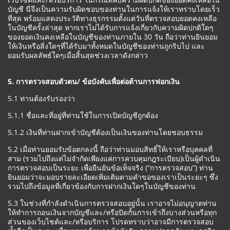
บัญชี นี่จึงเป็นความรับผิดชอบของท่านในการแจ้งให้เราทราบโดยเร็ว
ที่สุด พร้อมแสดงประวัติทางธุรกรรมตั้งแต่วันที่ตรวจสอบยอดคงเหลือ
ในบัญชีครั้งล่าสุด หากเราไม่ได้รับการแจ้งเกี่ยวกับความผิดปกติใดๆ
ของยอดเงินคงเหลือในบัญชีของท่านภายใน 30 วัน ถือว่าท่านยินยอม
ให้เงินหรือสิ่งใดๆที่ได้รับมาทั้งหมดในบัญชีของท่านถูกริบไป และ
ยอมรับผลลัพธ์ใดๆเมื่อสิ้นสุดช่วงเวลาดังกล่าว
5. การตรวจสอบตัวตน/ ข้อบังคับเพื่อต่อต้านการฟอกเงิน
5.1 ท่านต้องรับรองว่า
5.1.1 ชื่อและที่อยู่ที่ท่านใช้ในการเปิดบัญชีถูกต้อง
5.1.2 เงินที่ท่านฝากเข้าบัญชีต้องเป็นเงินของท่านโดยชอบธรรม
5.2 เมื่อท่านยอมรับข้อตกลงนี้ ถือว่าท่านมอบสิทธิ์ให้เราหรือบุคคลที่
สาม (รวมไปถึงแต่ไม่จำกัดเพียงแค่การควบคุมกฎระเบียบ)เป็นผู้ดำเนิน
การตรวจสอบเป็นระยะ เพื่อยืนยันข้อเท็จจริง (“การตรวจสอบ”) ท่าน
ยินยอมว่าจะมอบรายละเอียดเพิ่มเติมตามคำขอของเราเป็นระยะๆ ซึ่ง
รวมไปถึงข้อมูลที่เกี่ยวข้องกับการฝากเงินใดๆในบัญชีของท่าน
5.3 ในช่วงที่กำลังดำเนินการตรวจสอบอยู่นั้น เราอาจไม่อนุญาตท่าน
ให้ทำการถอนเงินจากบัญชีและ/หรือปิดกั้นการเข้าถึงบางส่วนหรือทุก
ส่วนของเว็บไซต์และ/หรือบริการ โปรดทราบว่าอาจมีการตรวจสอบ