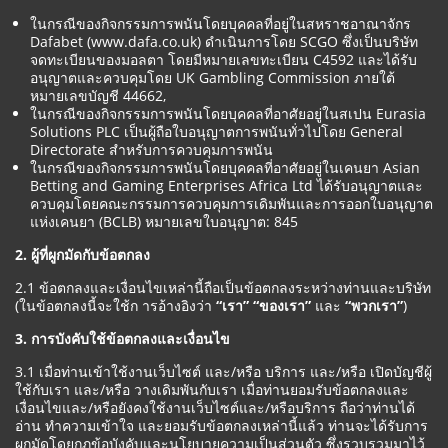
ในกรณีของกิจกรรมการพนันโดยบุคคลที่อยู่ในสหราชอาณาจักร
Dafabet (www.dafa.co.uk) ดำเนินการโดย SCGO ซึ่งเป็นบริษัท
จดทะเบียนของมอลตา โดยมีหมายเลขทะเบียน C4592 และได้รับ
อนุญาตและควบคุมโดย UK Gambling Commission ภายใต้
หมายเลขบัญชี 44662,
ในกรณีของกิจกรรมการพนันโดยบุคคลที่อาศัยอยู่ในสเปน Eurasia
Solutions PLC เป็นผู้ถือใบอนุญาตการพนันทั่วไปโดย General
Directorate สำหรับการควบคุมการพนัน
ในกรณีของกิจกรรมการพนันโดยบุคคลที่อาศัยอยู่ในเคนยา Asian
Betting and Gaming Enterprises Africa Ltd ได้รับอนุญาตและ
ควบคุมโดยคณะกรรมการควบคุมการเดิมพันและการออกใบอนุญาต
แห่งเคนยา (BCLB) หมายเลขใบอนุญาต: 845
2. ผู้ที่ผูกมัดกับข้อตกลง
2.1 ข้อตกลงและเงื่อนไขเหล่านี้ถือเป็นข้อตกลงระหว่างท่านและบริษัท
(ในข้อตกลงนี้จะใช้ก ารอ้างอิงว่า
“เรา” “ของเรา”
และ
“พวกเรา”
)
3. การบังคับใช้ข้อตกลงและเงื่อนไข
3.1 เมื่อท่านเข้าใช้งานเว็บไซต์ และ/หรือ บริการ และ/หรือ เปิดบัญชีผู้
ใช้กับเรา และ/หรือ วางเดิมพันกับเรา เมื่อท่านยอมรับข้อตกลงและ
เงื่อนไขและ/หรือยังคงใช้งานเว็บไซต์และ/หรือบริการ ถือว่าท่านได้
อ่าน ทำความเข้าใจ และยอมรับข้อตกลงเหล่านี้แล้ว ท่านจะได้รับการ
ผูกมัดโดยกฎข้อบังคับและนโยบายความเป็นส่วนตัว ซึ่งรวบรวมมาไว้