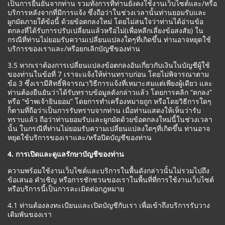
เป็นการยืนยันจากท่าน รวมทั้งการที่ท่านยังคงใช้งานเว็บไซต์และ/หรือ
บริการหลังจากที่มีการแจ้ง ซึ่งถือว่าในช่วงเวลานั้นท่านยอมรับและ
ผูกมัดภายใต้ข้อนี้ ด้วยข้อตกลงใหม่ โดยไม่สนใจว่าท่านได้อ่านข้อ
ตกลงที่ได้รับการปรับเปลี่ยนแล้วหรือไม่(เพื่อหลีกเลี่ยงข้อสงสัย) ใน
กรณีที่ท่านไม่ยอมรับความเปลี่ยนแปลงใดๆที่เกิดขึ้น ท่านอาจหยุดใช้
บริการของเราและ/หรือยกเลิกบัญชีของท่าน
3.5 หากเราต้องการเปลี่ยนแปลงข้อตกลงอันเกี่ยวกับเงินในบัญชีผู้ใช้
ของท่านในข้อที่ 7 เราจะแจ้งให้ท่านทราบก่อน โดยไม่พิจารณาตาม
ข้อ 3 ซึ่งเรามีสิทธิ์พิจารณาวิธีการแจ้งที่เหมาะสมแต่เพียงผู้เดียว และ
ท่านต้องยืนยันว่าได้รับทราบข้อมูลดังกล่าวแล้ว โดยการคลิก “ตกลง”
หรือ “ข้าพเจ้ายินยอม” โดยการทำเครื่องหมายถูก หรือโดยวิธีการใดๆ
ก็ตามที่ถือว่าเป็นการรับทราบจากท่าน เมื่อท่านแสดงให้เห็นว่ารับ
ทราบแล้ว ถือว่าท่านยอมรับและผูกมัดด้วยข้อตกลงใหม่นี้ในช่วงเวลา
นั้น ในกรณีที่ท่านไม่ยอมรับความเปลี่ยนแปลงใดๆที่เกิดขึ้น ท่านอาจ
หยุดใช้บริการของเราและ/หรือปิดบัญชีของท่าน
4. การเปิดและดูแลรักษาบัญชีของท่าน
ความพร้อมใช้งานเว็บไซต์และบริการในพื้นดังกล่าวนั้นไม่รวมไปถึง
ข้อเสนอ คำเชิญ หรือการชักชวนของเราในพื้นที่ที่การใช้งานเว็บไซต์
หรือบริการนี้เป็นการละเมิดต่อกฎหมาย
4.1 ท่านต้องลงทะเบียนและเปิดบัญชีกับเรา เพื่อเข้าถึงบริการรับวาง
เดิมพันของเรา