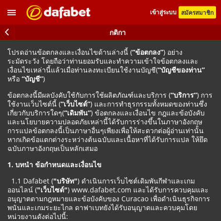
เข้าสู่ระบบ
สมัครสมาชิก
กติกา
โปรดอ่านข้อตกลงและเงื่อนไขด้านล่างนี้ (
“ข้อตกลง”
) อย่าง
ระมัดระวัง โดยถือว่าท่านยอมรับและทำความเข้าใจข้อตกลงและ
เงื่อนไขเหล่านี้แล้วเมื่อท่านลงทะเบียนใช้งานบัญชี(
“บัญชีของท่าน”
หรือ
“บัญชี”
)
ข้อตกลงนี้มีผลบังคับใช้กับการใช้ผลิตภัณฑ์และบริการ (
“บริการ”
) การ
ใช้งานเว็บไซต์นี้ (
“เว็บไซต์”
) และการทำธุรกรรมทั้งหมดของท่านซึ่ง
เกี่ยวกับบริการใดๆ(
“เดิมพัน”
) ข้อตกลงและเงื่อนไข กฎและข้อบังคับ
และนโยบายความปลอดภัยเหล่านี้ได้รับการร่างขึ้นในภาษาอังกฤษ
การแปลข้อตกลงนี้เป็นภาษาอื่นๆเพียงเพื่อให้สะดวกต่อผู้อ่านเท่านั้น
หากเกิดข้อแตกต่างระหว่างต้นฉบับและเนื้อหาที่ได้รับการแปล ให้ยึด
ฉบับภาษาอังกฤษเป็นหลักเสมอ
1. บทนำ ข้อกำหนดและเงื่อนไข
1.1 Dafabet (
"บริษัท"
) ดำเนินการเว็บไซต์เดิมพันกีฬาและเกม
ออนไลน์ (
"เว็บไซต์"
) www.dafabet.com และได้รับการควบคุมและ
อนุญาตตามกฎหมายและข้อบังคับของ Curacao เพื่อดำเนินธุรกิจการ
พนันและเกมระยะไกล ดาฟาเบทยังได้รับอนุญาตและควบคุมโดย
หน่วยงานดังต่อไปนี้: