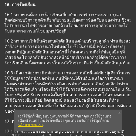
16. การร้องเรียน
16.1 หากท่านต้องการร้องเรียนเกี่ยวกับการบริการของเรา กรุณา
ติดต่อฝ่ายบริการลูกค้าเกี่ยวกับรายละเอียดการร้องเรียนของท่าน ซึ่งจะ
ได้รับการนำไปพิจารณาอย่างถี่ถ้วนโดยฝ่ายบริการลูกค้าจนกว่าจะได้
รับแนวทางการแก้ไขปัญหา/ข้อยุติ
16.2 หากท่านไม่เห็นด้วยกับคำตัดสินของฝ่ายบริการลูกค้า ท่านต้องส่ง
คำร้องขอรับการพิจารณาในขั้นต่อไป ซึ่งในกรณีนี้ ท่านจะต้องระบุ
เหตุผลที่ปฏิเสธคำตัดสินก่อนหน้านี้ให้ชัดเจน รวมถึงให้ข้อมูลอื่นๆที่
เกี่ยวข้อง โดยคำตัดสินจากหัวหน้าฝ่ายบริการลูกค้า(ได้พิจารณาการ
ร้องเรียนอีกครั้งตามสมควรในกรณีนั้นๆ) จะถือว่าเป็นคำตัดสินสุดท้าย
16.3 เมื่อเราต้องการติดต่อท่าน เราขอสงวนสิทธิ์แต่เพียงผู้เดียวในการ
ใช้ข้อมูลการติดต่อของท่าน ทันทีที่ท่านได้รับอีเมลหรือการสนทนา
โดยตรงผ่านทางโทรศัพท์(รวมถือการฝากข้อความเสียง) จะถือว่าท่าน
ได้รับการแจ้งแล้ว หรือจะถือว่าได้รับการแจ้งทางจดหมายภายใน 3 วัน
ในการพิสูจน์บริการการแจ้งใดๆนั้น สามารถตรวจสอบได้จากจดหมาย
ที่ได้รับการเขียนที่อยู่ ติดแสตมป์ และส่งไปรษณีย์ ในขณะที่ท่าน
สามารถตรวจสอบอีเมลที่ส่งไปยังอีเมลส่วนตัว(ถ้ามี)ในข้อมูลการติดต่อ
ของท่าน ณ เวลาที่ส่ง
x
เราใช้คุ้กกี้เพื่อมอบประสบการณ์ที่ดีที่สุดแก่คุณ การใช้งานต่อ
เนื่องผ่านหน้าเว็บไซต์จะถือว่าคุณได้ยอมรับการใช้คุ้กกี้ตาม
17. การละเมิดข้อตกลงและเงื่อนไข
นโยบายของเรา
.
17.1 เราจะระงับหรือยกเลิกบัญชีของท่าน หากท่านละเมิดข้อผูกมัด