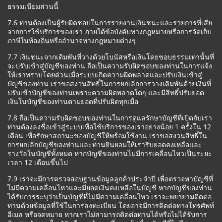
ธรรมเนียมส่วนนี้
7.6 ท่านต้องเป็นผู้รับผิดชอบในการรายงานเงินชนะและรายการที่เสีย
จากการใช้บริการของเรา ภายใต้ข้อบังคับทางกฎหมายหรือการจัดเก็บ
ภาษีในท้องถิ่นหรืออำนาจทางกฎหมายต่างๆ
7.7 เงินชนะจากเดิมพันที่วางด้วยโบนัสหรือเงินโดยชอบธรรมเท่านั้นที่
จะปรับเข้าสู่บัญชีของท่าน ถือเป็นความรับผิดชอบของท่านในการแจ้ง
ให้เราทราบโดยด่วนเมื่อระบบเกิดความผิดพลาดและปรับเงินเข้าสู่
บัญชีของท่าน เราขอสงวนสิทธิ์ในการยกเลิกการวางเดิมพันด้วยเงินที่
ปรับเข้าบัญชีของท่านเพราะความผิดพลาดใดๆ และมีสิทธิ์ปรับยอด
เงินในบัญชีของท่านตามยอดที่ปรับผิดทุกเมื่อ
7.8 ถือเป็นความรับผิดชอบของท่านในการดูแลรักษาบัญชีที่เปิดกับเรา
ท่านต้องลงชื่อเข้าสู่ระบบเพื่อใช้บริการของเราอย่างน้อย 1 ครั้งใน 12
เดือน เพื่อรักษาสถานะของบัญชีให้พร้อมใช้งาน เราขอสงวนสิทธิ์ใน
การยกเลิกบัญชีของท่านและท่านยินยอมให้เราริบยอดคงเหลือและ
รางวัลในบัญชีทั้งหมด หากบัญชีของท่านไม่มีการเคลื่อนไหวเป็นระยะ
เวลา 12 เดือนขึ้นไป
7.9 เราจะมีการตรวจสอบฐานข้อมูลลูกค้าประจำปี เพื่อตรวจหาบัญชีที่
ไม่มีความเคลื่อนไหวและมียอดเงินคงเหลือในบัญชี หากบัญชีของท่าน
ได้รับการระบุว่าเป็นบัญชีที่ไม่มีความเคลื่อนไหว เราจะพยายามติดต่อ
ท่านด้วยข้อมูลที่ใช้ในการลงทะเบียน โดยอาจมีการติดต่อทางโทรศัพท์
อีเมล หรือจดหมาย หากเราไม่สามารถติดต่อท่านได้หรือไม่ได้รับการ