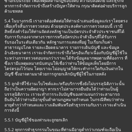
ซ้ำอีกเป็นระยะ เพื่อเหตุผลด้านกฎข้อบังคับ ความปลอดภัย และธุรกิจ
หากการจำกัดการเข้าถึงสร้างปัญหาให้ท่าน กรุณาติดต่อฝ่ายบริการลูก
ค้าแชทสด
5.4 ในบางกรณี เราอาจต้องติดต่อให้ท่านนำเสนอข้อมูลแก่เราโดยตรง
เพื่อเสร็จสิ้นการตรวจสอบ ด้วยจุดประสงค์ทางการตรวจสอบนี้ เรามี
สิทธิ์ส่งคำร้องให้ท่านจัดส่งหลักฐานเป็นบัตรประจำตัวประชาชนที่ได้
รับการรับรองจากทางราชการหรือบัตรประจำตัวอื่นๆที่ได้รับการ
รับรองในระดับเดียวกัน หลักฐานการแสดงที่อยู่ ใบเรียกเก็บค่า
สาธารณูปโภค รายละเอียดธนาคาร รายการเดินบัญชี และข้อมูล
อ้างอิงธนาคาร เราจะจำกัดการเข้าถึงใดๆอันเกี่ยวเนื่องกับบัญชีผู้ใช้ใน
ระหว่างการตรวจสอบจนกว่าเราจะได้รับข้อมูลมากพอตามที่ต้องการ ที่
ซึ่งเรามีแหตุผลมาสนับสนุนให้เชื่อว่าท่านให้ข้อมูลเท็จโดยมีการ
ไตร่ตรองไว้ก่อน โดยเราจะไม่อนุญาตให้กระทำการใดกับเงินฝากใน
บัญชี ซึ่งอาจตามมาด้วยการถูกยกเลิกบัญชีผู้ใช้ในภายหลัง
5.5 ลูกค้าที่ใช้งานเว็บไซต์และ/หรือบริการซึ่งยังไม่บรรลุนิติภาวะนั้น
ถือว่าเป็นความผิดอาญา หากเราไม่สามารถยืนยันได้ว่าท่านเป็นผู้
บรรลุนิติภาวะ เราจะทำการระงับบัญชีของท่านจนกว่าจะสามารถ
ยืนยันได้ว่าท่านมีอายุขั้นต่ำตามกฎหมายกำหนด ในกรณีที่พบว่าท่าน
อายุต่ำกว่ากำหนดและวางเดิมพันหรือทำธุรกรรมกับเรา เราจะดำเนิน
การดังนี้
5.5.1 บัญชีผู้ใช้ของท่านจะถูกยกเลิก
5.5.2 ทุกการทำธุรกรรมในขณะที่ท่านมีอายุต่ำกว่าเกณฑ์จะถือเป็น