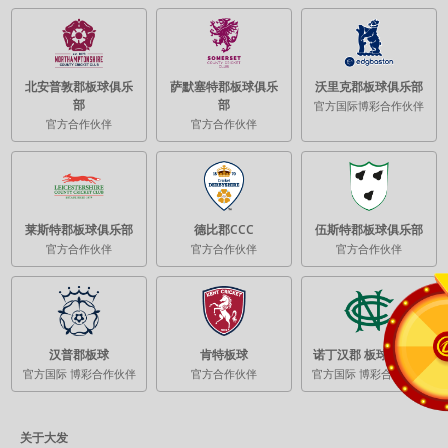
北安普敦郡板球俱乐
萨默塞特郡板球俱乐
沃里克郡板球俱乐部
部
部
官方国际博彩合作伙伴
官方合作伙伴
官方合作伙伴
莱斯特郡板球俱乐部
德比郡CCC
​​伍斯特郡板球俱乐部
官方合作伙伴
官方合作伙伴
官方合作伙伴
汉普郡板球
肯特板球
诺丁汉郡 板球俱乐部
官方国际 博彩合作伙伴
官方合作伙伴
官方国际 博彩合作伙伴
关于大发